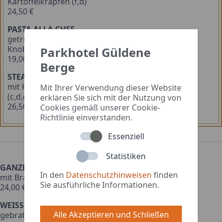
Kartoffelkrapfen (f,d)
24,50 €
PASTA ALLA CHEF
getrocknete Tomaten, Auberginen, Ziegenkäse &
Knoblauch (1,a,d)
Parkhotel Güldene
19,00 €
Berge
STEAKHÜFTE VOM RIND
mit Kräuterbutter, Gitterkartoffeln & kleinem Salat
Mit Ihrer Verwendung dieser Website
(c,d,g)
erklären Sie sich mit der Nutzung von
26,50 €
Cookies gemäß unserer Cookie-
Richtlinie einverstanden.
Essenziell
FISCH
Statistiken
GANZE GERÄUCHERTE FORELLE (kalt)
In den
Datenschutzhinweisen
finden
mit Bratkartoffeln & Salatbeilage (a,d)
Sie ausführliche Informationen.
24,00 €
WEISSENFELSER LACHSFORELLE
Alle Akzeptieren und Schließen
gebratenes Lachforellenfilet, auf Rote-Beete-Stampf,